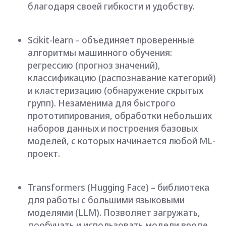
Transformers (Hugging Face) – библиотека
для работы с большими языковыми
моделями (LLM). Позволяет загружать,
дообучать и использовать модели вроде
BERT, GPT, Llama и Mistral. Содержит
тысячи готовых предобученных моделей,
экономя недели разработки и снижая порог
входа в NLP.
Pandas и NumPy – фундамент обработки
данных в Python. NumPy отвечает за
быстрые математические вычисления с
многомерными массивами и матрицами,
Pandas – за анализ, фильтрацию,
группировку, объединение таблиц и работу
с пропусками. На практике именно эти
библиотеки используются 80% времени AI-