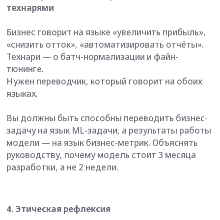
Реальный пример.
В 2024 году система
распознавания лиц ошибочно
идентифицировала учёного-гидролога
Александра Цветкова как подозреваемого в
совершении серии убийств двадцатилетней
давности. ИИ сгенерировал фоторобот,
который на 55% совпал с его изображением. В
результате мужчину арестовали, и он провёл в
заключении десять месяцев, пока не удалось
доказать его невиновность. (
Коммерсант,
29.02.2024. «Прекращено уголовное дело
ученого-гидролога Александра Цветкова»
)
Скорее всего это случай – не единичная ошибка
алгоритма и на техническом уровне есть
проблемы, которые разработчики или те, кто