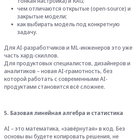
понимая, почему они работают (или не
работают).
Достаточно базового уровня:
Линейная алгебра: векторы, матрицы,
операции с тензорами.
Статистика: распределения, средние,
дисперсия, корреляция, базовые принципы
A/B-тестирования.
Руководитель образовательной программы
онлайн-магистратуры ТГУ «Науки о данных и
искусственный интеллект» Диана Даммер
рассказывает, что если речь идёт о науках о
данных и искусственном интеллекте, то
программы обучения обязательно включают
математику и программирование, несмотря на
имеющуюся базовую предметную область.