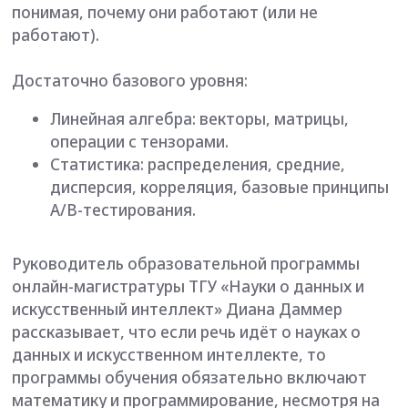
Здесь тем, кто выбирает для это
направление, нужно чётко
понимать, что если у вас есть
отторжение математики еще со
школьных времён, то наверное
это направление не для вас. Но
если у вас просто не хватает
навыков, то это не проблема,
математику можно освоить.
Например, в высшей математике
для машинного обучения на
нашей программе мы собрали
только то, что будет необходимо