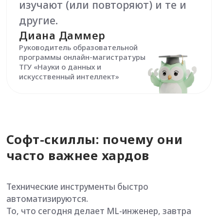
Именно эти навыки становятся главным
конкурентным преимуществом.
1. Критическое мышление
Модель может уверенно выдать ответ, который
окажется полной чушью. LLM не знают правду
— они знают, какие слова чаще встречаются
рядом.
Специалист с критическим мышлением не верит
модели на слово, проверяет логику, замечает
противоречия, сомневается в результатах.
2. Промпт-компетентность (умение задавать
вопросы)
Это новая цифровая грамотность. Способность