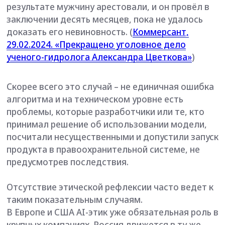
владеющих AI, растёт быстрее, чем на чистых
ML-исследователей.
Чтобы войти в профессию, не обязательно
штурмовать высшую математику — достаточно
выбрать конкретную прикладную область
(маркетинг, HR, финансы, медицину) и добавить
к ней базовые AI-компетенции.
Успех в AI — это сочетание технической базы и
«гибких» компетенций.
Но все же главное — развивать софт-скиллы.
Критическое мышление, умение задавать
правильные вопросы, коммуникация между
бизнесом и технологиями, этическая рефлексия
— именно эти навыки делают специалиста
незаменимым в эпоху автоматизации.