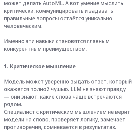
сформулировать запрос так, чтобы модель
дала точный и полезный ответ.
Хороший промпт-инженер может в разы
повысить качество работы LLM без дообучения.
Иными словам, промпт-компетентность — это
не «умение копировать запросы из интернета», а
способность инженерно мыслить при
взаимодействии с нейросетями.
3. Коммуникация между бизнесом и
технарями
Бизнес говорит на языке «увеличить прибыль»,
«снизить отток», «автоматизировать отчёты».
Технари — о батч-нормализации и файн-
тюнинге.
Нужен переводчик, который говорит на обоих