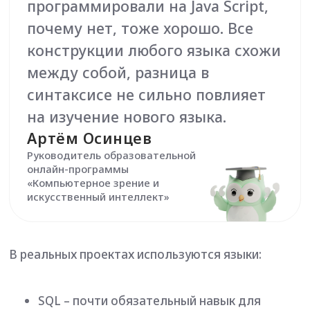
Руководитель образовательной
онлайн-программы
«Компьютерное зрение и
искусственный интеллект»
В реальных проектах используются языки:
SQL – почти обязательный навык для
работы с данными. Нужен аналитикам, ML-
инженерам и data scientists для выборок,
обработки и проверки данных.
C++ – применяется там, где важна
производительность: например, в
инфраструктуре AI, ускорении вычислений и
разработке высоконагруженных систем.
Java и Scala – часто используются в крупных
корпоративных системах и Big Data-
платформах.