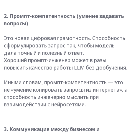
языках.
Вы должны быть способны переводить бизнес-
задачу на язык ML-задачи, а результаты работы
модели — на язык бизнес-метрик. Объяснять
руководству, почему модель стоит 3 месяца
разработки, а не 2 недели.
4. Этическая рефлексия
AI может дискриминировать, закреплять
стереотипы, нарушать приватность. Часто —
непреднамеренно.
Специалист с этической рефлексией способен
заранее подумать: «Не навредит ли наша
модель людям? Кто пострадает, если она
ошибётся? Не усилит ли она неравенство?»