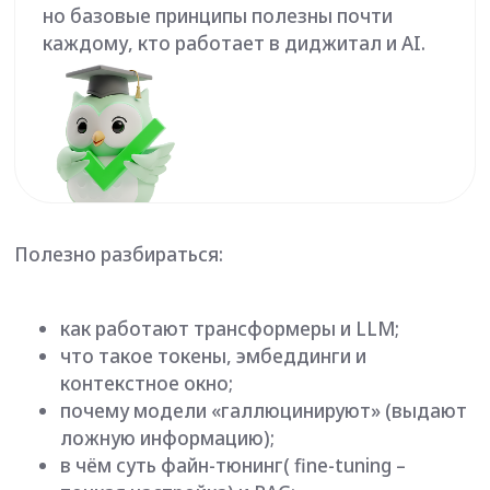
в чём суть файн-тюнинг( fine-tuning –
тонкая настройка) и RAG;
чем отличаются открытые (open-source) и
закрытые модели;
как выбирать модель под конкретную
задачу.
Для AI-разработчиков и ML-инженеров это уже
часть хард-скиллов.
Для продуктовых специалистов, дизайнеров и
аналитиков – новая AI-грамотность, без
которой работать с современными AI-
продуктами становится всё сложнее.
5. Базовая линейная алгебра и статистика
AI – это математика, «завёрнутая» в код. Без
основы вы будете копировать решения, не