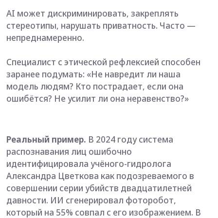
принимал решение об использовании модели,
посчитали несущественными и допустили запуск
продукта в правоохранительной системе, не
предусмотрев последствия.
Отсутствие этической рефлексии часто ведет к
таким показательным случаям.
В Европе и США AI-этик уже обязательная роль в
крупных компаниях. Россия движется в ту же
сторону.
Итог
AI-рынок превращается из чисто инженерного в
гибридный. Спрос на MLOps, AI-продакт-
менеджеров и отраслевых экспертов,