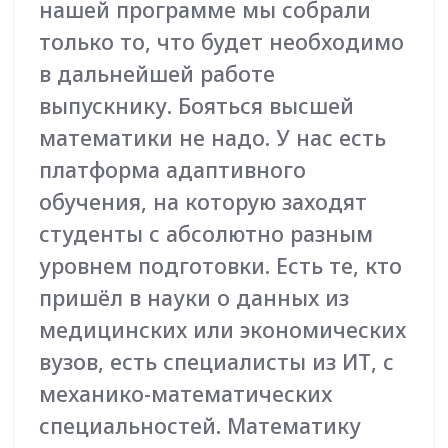
Руководитель образовательной
программы онлайн-магистратуры
ТГУ «Науки о данных и
искусственный интеллект»
Софт-скиллы: почему они
часто важнее хардов
Технические инструменты быстро
автоматизируются.
То, что сегодня делает ML-инженер, завтра
может делать AutoML. А вот умение мыслить
критически, коммуницировать и задавать
правильные вопросы остаётся уникально
человеческим.