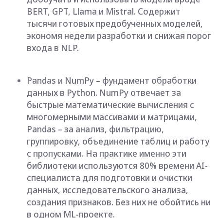
специалиста для подготовки и очистки
данных, исследовательского анализа,
создания признаков. Без них не обойтись ни
в одном ML-проекте.
4. Понимание LLM-архитектур и принципов
работы генеративного AI
После бума генеративного AI всё больше
профессий требуют базового понимания того,
как работают большие языковые модели (LLM).
Речь не о том, чтобы создавать их с нуля. Для
большинства специалистов важнее понимать
принципы работы, возможности и ограничения
моделей.
Сегодня «понимание LLM» становится