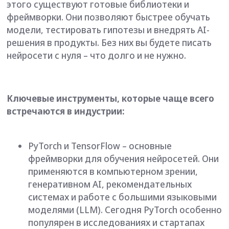
фреймворки для обучения нейросетей. Они
применяются в компьютерном зрении,
генеративном AI, рекомендательных
системах и работе с большими языковыми
моделями (LLM). Сегодня PyTorch особенно
популярен в исследованиях и стартапах
благодаря своей гибкости и удобству.
Scikit-learn – объединяет проверенные
алгоритмы машинного обучения:
регрессию (прогноз значений),
классификацию (распознавание категорий)
и кластеризацию (обнаружение скрытых
групп). Незаменима для быстрого
прототипирования, обработки небольших
наборов данных и построения базовых
моделей, с которых начинается любой ML-
проект.