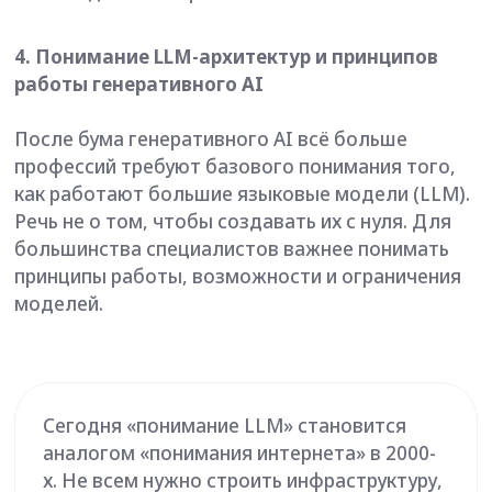
аналогом «понимания интернета» в 2000-
х. Не всем нужно строить инфраструктуру,
но базовые принципы полезны почти
каждому, кто работает в диджитал и AI.
Полезно разбираться:
как работают трансформеры и LLM;
что такое токены, эмбеддинги и
контекстное окно;
почему модели «галлюцинируют» (выдают
ложную информацию);