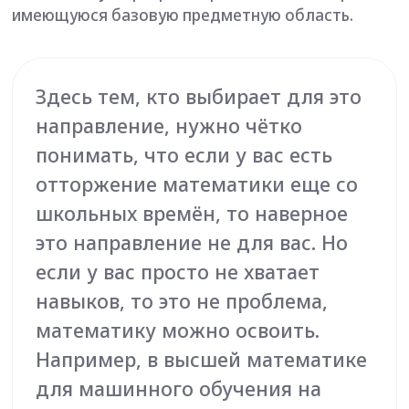
в дальнейшей работе
выпускнику. Бояться высшей
математики не надо. У нас есть
платформа адаптивного
обучения, на которую заходят
студенты с абсолютно разным
уровнем подготовки. Есть те, кто
пришёл в науки о данных из
медицинских или экономических
вузов, есть специалисты из ИТ, с
механико-математических
специальностей. Математику
изучают (или повторяют) и те и
другие.
Диана Даммер