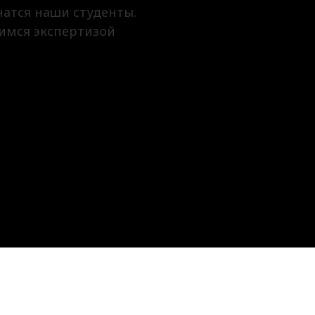
чатся наши студенты.
имся экспертизой